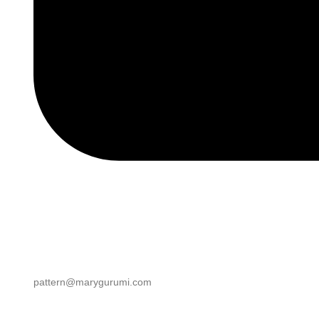
pattern@marygurumi.com