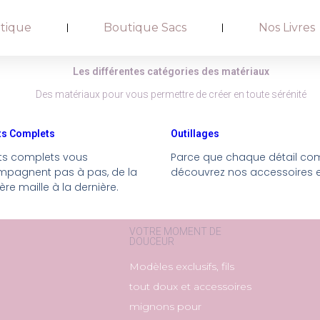
tique
Boutique Sacs
Nos Livres
Les différentes catégories des matériaux
Des matériaux pour vous permettre de créer en toute sérénité
ts Complets
Outillages
its complets vous
Parce que chaque détail co
pagnent pas à pas, de la
découvrez nos accessoires e
re maille à la dernière.
VOTRE MOMENT DE
DOUCEUR
Modèles exclusifs, fils
tout doux et accessoires
mignons pour