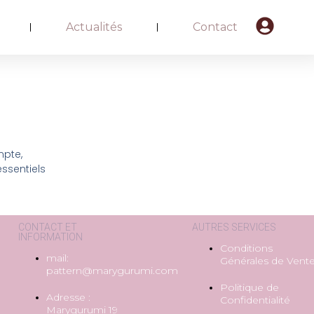
Actualités
Contact
mpte,
ssentiels
CONTACT ET
AUTRES SERVICES
INFORMATION
Conditions
mail:
Générales de Vent
pattern@marygurumi.com
Politique de
Adresse :
Confidentialité
Marygurumi 19