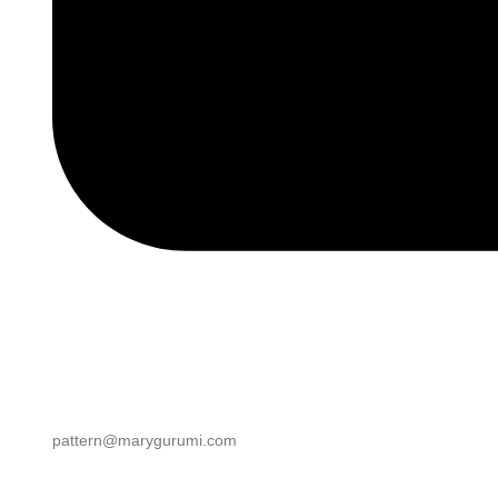
pattern@marygurumi.com