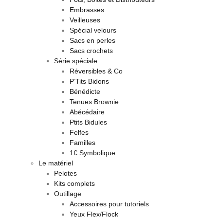
Embrasses
Veilleuses
Spécial velours
Sacs en perles
Sacs crochets
Série spéciale
Réversibles & Co
P’Tits Bidons
Bénédicte
Tenues Brownie
Abécédaire
Ptits Bidules
Felfes
Familles
1€ Symbolique
Le matériel
Pelotes
Kits complets
Outillage
Accessoires pour tutoriels
Yeux Flex/Flock