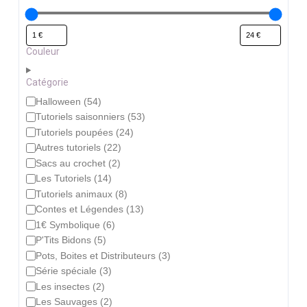
Couleur
Catégorie
Catégorie
Halloween
(
54
)
Tutoriels saisonniers
(
53
)
Tutoriels poupées
(
24
)
Autres tutoriels
(
22
)
Sacs au crochet
(
2
)
Les Tutoriels
(
14
)
Tutoriels animaux
(
8
)
Contes et Légendes
(
13
)
1€ Symbolique
(
6
)
P'Tits Bidons
(
5
)
Pots, Boites et Distributeurs
(
3
)
Série spéciale
(
3
)
Les insectes
(
2
)
Les Sauvages
(
2
)