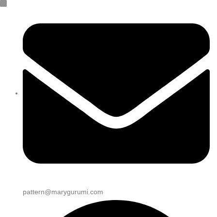
pattern@marygurumi.com