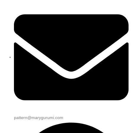
pattern@marygurumi.com