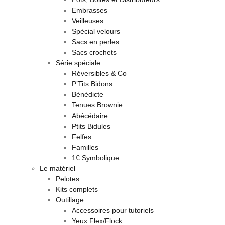
Embrasses
Veilleuses
Spécial velours
Sacs en perles
Sacs crochets
Série spéciale
Réversibles & Co
P’Tits Bidons
Bénédicte
Tenues Brownie
Abécédaire
Ptits Bidules
Felfes
Familles
1€ Symbolique
Le matériel
Pelotes
Kits complets
Outillage
Accessoires pour tutoriels
Yeux Flex/Flock