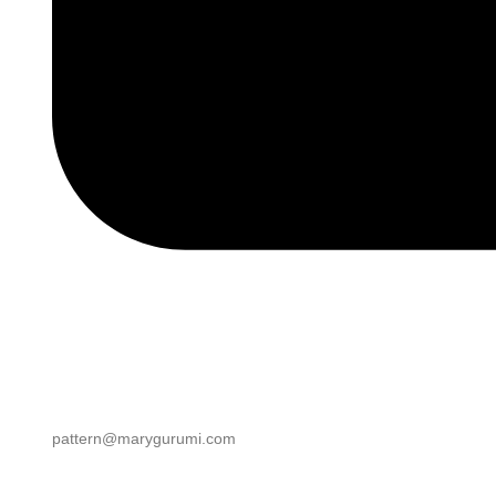
pattern@marygurumi.com