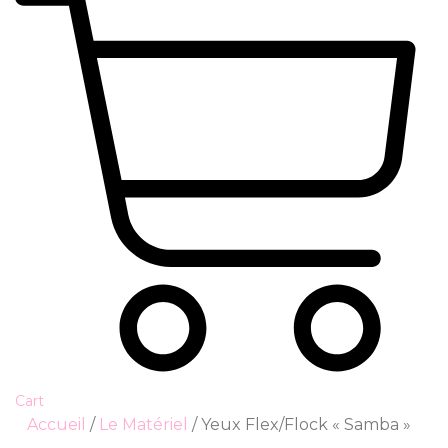
Cart
Accueil
/
Le Matériel
/ Yeux Flex/Flock « Samba »