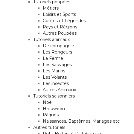
Tutoriels poupées
Métiers
Loisirs et Sports
Contes et Légendes
Pays et Régions
Autres Poupées
Tutoriels animaux
De compagnie
Les Rongeurs
La Ferme
Les Sauvages
Les Marins
Les Volants
Les insectes
Autres Animaux
Tutoriels saisonniers
Noël
Halloween
Pâques
Naissances, Baptêmes, Mariages etc…
Autres tutoriels
Pots, Boites et Distributeurs