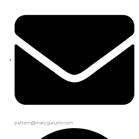
pattern@marygurumi.com