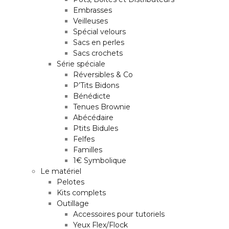
Embrasses
Veilleuses
Spécial velours
Sacs en perles
Sacs crochets
Série spéciale
Réversibles & Co
P’Tits Bidons
Bénédicte
Tenues Brownie
Abécédaire
Ptits Bidules
Felfes
Familles
1€ Symbolique
Le matériel
Pelotes
Kits complets
Outillage
Accessoires pour tutoriels
Yeux Flex/Flock