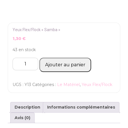
Yeux Flex/Flock « Samba »
1,30
€
43 en stock
quantité
Ajouter au panier
de
Yeux
Flex/Flock
UGS :
Y13
Catégories :
Le Matériel
,
Yeux Flex/Flock
"Samba"
Description
Informations complémentaires
Avis (0)