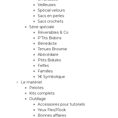
Veilleuses
Spécial velours
Sacs en perles
Sacs crochets
Série spéciale
Réversibles & Co
P’Tits Bidons
Bénédicte
Tenues Brownie
Abécédaire
Ptits Bidules
Felfes
Familles
1€ Symbolique
Le matériel
Pelotes
Kits complets
Outillage
Accessoires pour tutoriels
Yeux Flex/Flock
Bonnes affaires