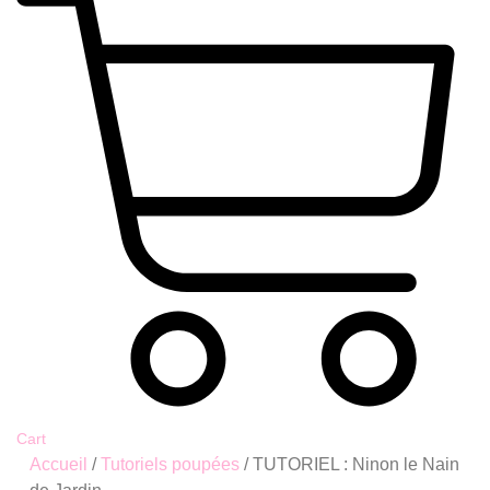
Cart
Accueil
/
Tutoriels poupées
/ TUTORIEL : Ninon le Nain