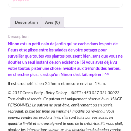
le
Nain
de
Description
Avis (0)
Jardin
Description
Ninon est un petit nain de jardin qui se cache dans les pots de
fleurs et se glisse entre les salades de votre potager pour
surveiller que toutes vos plantes poussent bien, sans que vous ne
doutiez un seul instant de son existence ! Si vous avez déjà vu
votre toutou pister une chose invisible aux tréfonds des herbes,
ne cherchez plus : c’est qu’un Ninon s’est fait repérer ! ^^
Il est crocheté ici en 2.25mm et mesure environ 17cm.
© 2017 Croc’s Betty . Betty Delery – SIRET : 450 027 321 00022 –
Tous droits réservés. Ce patron est uniquement réservé à un USAGE
PERSONNEL! Le patron ne peut être, entièrement ou en partie,
reproduit, publié (en ligne ou imprimé), modifié ou revendu. Vous
pouvez vendre les produits finis, s’ils sont faits par vos soins, en
quantité limité et en renseignant le nom de la créatrice. S’il vous plait,
ajoutez les informations suivantes à la description du doudou vendu: