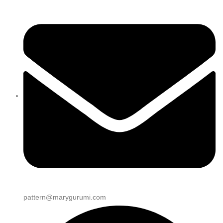
pattern@marygurumi.com