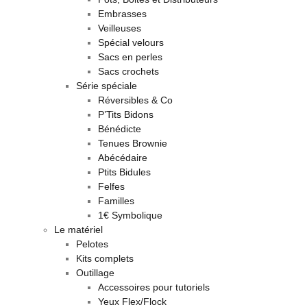
Embrasses
Veilleuses
Spécial velours
Sacs en perles
Sacs crochets
Série spéciale
Réversibles & Co
P’Tits Bidons
Bénédicte
Tenues Brownie
Abécédaire
Ptits Bidules
Felfes
Familles
1€ Symbolique
Le matériel
Pelotes
Kits complets
Outillage
Accessoires pour tutoriels
Yeux Flex/Flock