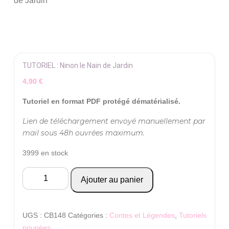
de Jardin
TUTORIEL : Ninon le Nain de Jardin
4,90
€
Tutoriel en format PDF protégé dématérialisé.
Lien de téléchargement envoyé manuellement par
mail sous 48h ouvrées maximum.
3999 en stock
quantité
Ajouter au panier
de
TUTORIEL
:
UGS :
CB148
Catégories :
Contes et Légendes
,
Tutoriels
Ninon
poupées