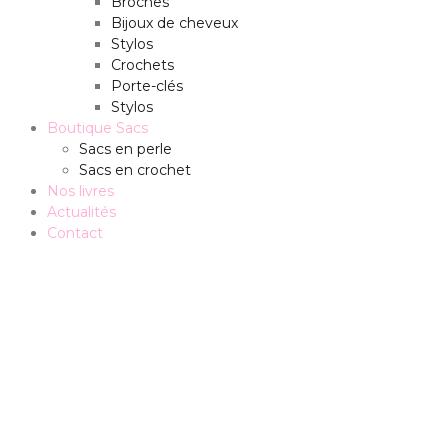
Broches
Bijoux de cheveux
Stylos
Crochets
Porte-clés
Stylos
Boutique Sacs
Sacs en perle
Sacs en crochet
Nos livres
Actualités
Contact