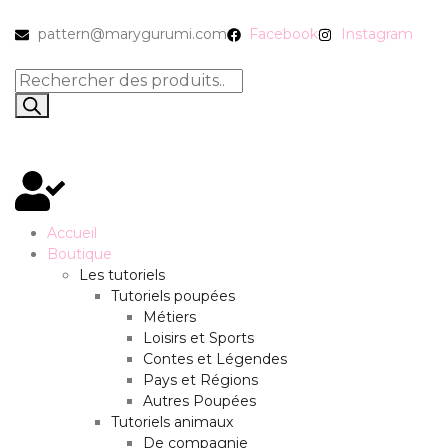
pattern@marygurumi.com
Facebook
Instagram
Accueil
Boutique
Les tutoriels
Tutoriels poupées
Métiers
Loisirs et Sports
Contes et Légendes
Pays et Régions
Autres Poupées
Tutoriels animaux
De compagnie