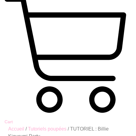
Cart
Accueil
/
Tutoriels poupées
/ TUTORIEL : Billie