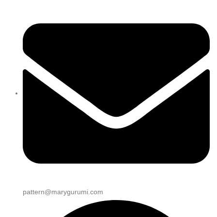
pattern@marygurumi.com