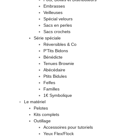
Embrasses
Veilleuses
Spécial velours
Sacs en perles
Sacs crochets
Série spéciale
Réversibles & Co
P’Tits Bidons
Bénédicte
Tenues Brownie
Abécédaire
Ptits Bidules
Felfes
Familles
1€ Symbolique
Le matériel
Pelotes
Kits complets
Outillage
Accessoires pour tutoriels
Yeux Flex/Flock