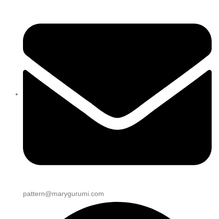
pattern@marygurumi.com