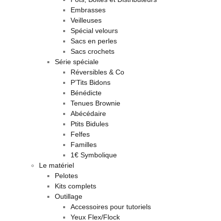
Embrasses
Veilleuses
Spécial velours
Sacs en perles
Sacs crochets
Série spéciale
Réversibles & Co
P’Tits Bidons
Bénédicte
Tenues Brownie
Abécédaire
Ptits Bidules
Felfes
Familles
1€ Symbolique
Le matériel
Pelotes
Kits complets
Outillage
Accessoires pour tutoriels
Yeux Flex/Flock