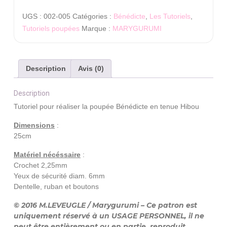
:
UGS :
002-005
Catégories :
Bénédicte
,
Les Tutoriels
,
Bénédicte
Tutoriels poupées
Marque :
MARYGURUMI
Hibou
Description
Avis (0)
Description
Tutoriel pour réaliser la poupée Bénédicte en tenue Hibou
Dimensions
:
25cm
Matériel nécéssaire
:
Crochet 2,25mm
Yeux de sécurité diam. 6mm
Dentelle, ruban et boutons
© 2016 M.LEVEUGLE / Marygurumi – Ce patron est
uniquement réservé à un USAGE PERSONNEL, il ne
peut être entièrement ou en partie, reproduit,