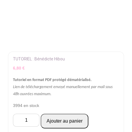
TUTORIEL : Bénédicte Hibou
6,80
€
Tutoriel en format PDF protégé dématérialisé.
Lien de téléchargement envoyé manuellement par mail sous
48h ouvrées maximum.
3994 en stock
quantité
Ajouter au panier
de
TUTORIEL