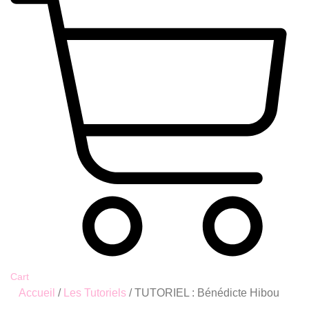
Cart
Accueil
/
Les Tutoriels
/ TUTORIEL : Bénédicte Hibou