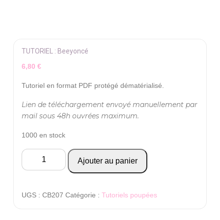
TUTORIEL : Beeyoncé
6,80
€
Tutoriel en format PDF protégé dématérialisé.
Lien de téléchargement envoyé manuellement par
mail sous 48h ouvrées maximum.
1000 en stock
quantité
Ajouter au panier
de
TUTORIEL
:
UGS :
CB207
Catégorie :
Tutoriels poupées
Beeyoncé