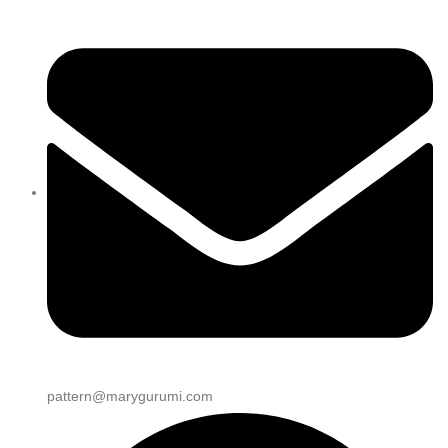
pattern@marygurumi.com