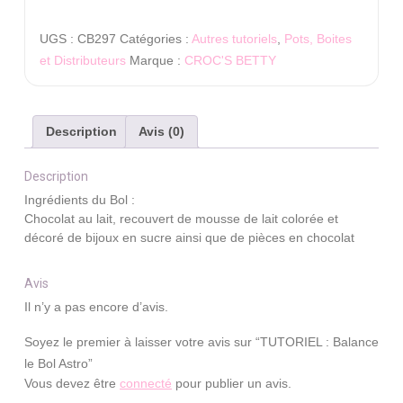
TUTORIEL
:
UGS :
CB297
Catégories :
Autres tutoriels
,
Pots, Boites
Balance
et Distributeurs
Marque :
CROC'S BETTY
le
Bol
Astro
Description
Avis (0)
Description
Ingrédients du Bol :
Chocolat au lait, recouvert de mousse de lait colorée et
décoré de bijoux en sucre ainsi que de pièces en chocolat
Avis
Il n’y a pas encore d’avis.
Soyez le premier à laisser votre avis sur “TUTORIEL : Balance
le Bol Astro”
Vous devez être
connecté
pour publier un avis.