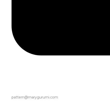
pattern@marygurumi.com