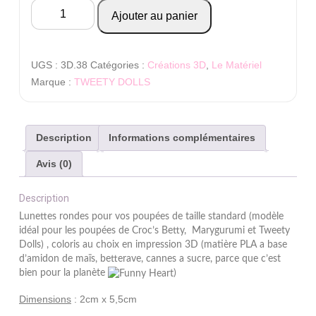
quantité
Ajouter au panier
de
lunettes
rondes
UGS :
3D.38
Catégories :
Créations 3D
,
Le Matériel
pour
Marque :
TWEETY DOLLS
poupée
Description
Informations complémentaires
Avis (0)
Description
Lunettes rondes pour vos poupées de taille standard (modèle
idéal pour les poupées de Croc’s Betty, Marygurumi et Tweety
Dolls) , coloris au choix en impression 3D (matière PLA a base
d’amidon de maïs, betterave, cannes a sucre, parce que c’est
bien pour la planète
)
Dimensions
: 2cm x 5,5cm