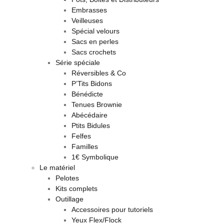
Embrasses
Veilleuses
Spécial velours
Sacs en perles
Sacs crochets
Série spéciale
Réversibles & Co
P’Tits Bidons
Bénédicte
Tenues Brownie
Abécédaire
Ptits Bidules
Felfes
Familles
1€ Symbolique
Le matériel
Pelotes
Kits complets
Outillage
Accessoires pour tutoriels
Yeux Flex/Flock