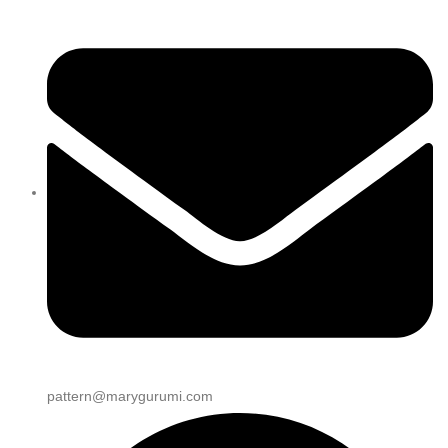
pattern@marygurumi.com