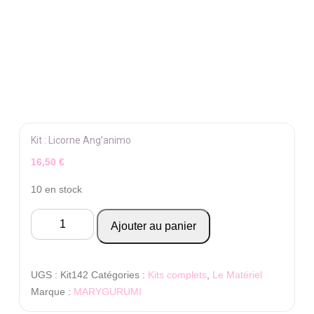
Kit : Licorne Ang’animo
16,50
€
10 en stock
quantité
Ajouter au panier
de
Kit
:
UGS :
Kit142
Catégories :
Kits complets
,
Le Matériel
Licorne
Marque :
MARYGURUMI
Ang'animo