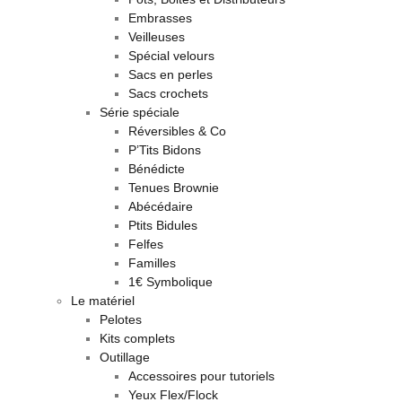
Embrasses
Veilleuses
Spécial velours
Sacs en perles
Sacs crochets
Série spéciale
Réversibles & Co
P’Tits Bidons
Bénédicte
Tenues Brownie
Abécédaire
Ptits Bidules
Felfes
Familles
1€ Symbolique
Le matériel
Pelotes
Kits complets
Outillage
Accessoires pour tutoriels
Yeux Flex/Flock