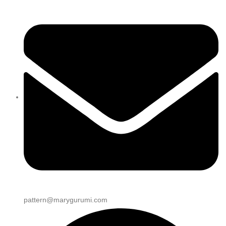
pattern@marygurumi.com