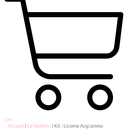
Cart
Accueil
/
Le Matériel
/ Kit : Licorne Ang’animo