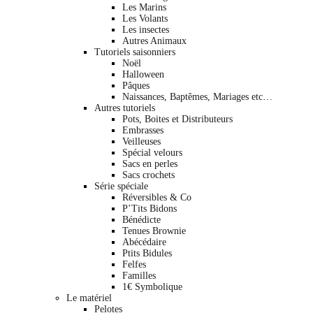
Les Marins
Les Volants
Les insectes
Autres Animaux
Tutoriels saisonniers
Noël
Halloween
Pâques
Naissances, Baptêmes, Mariages etc…
Autres tutoriels
Pots, Boites et Distributeurs
Embrasses
Veilleuses
Spécial velours
Sacs en perles
Sacs crochets
Série spéciale
Réversibles & Co
P’Tits Bidons
Bénédicte
Tenues Brownie
Abécédaire
Ptits Bidules
Felfes
Familles
1€ Symbolique
Le matériel
Pelotes