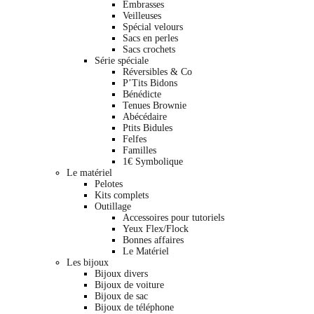
Embrasses
Veilleuses
Spécial velours
Sacs en perles
Sacs crochets
Série spéciale
Réversibles & Co
P’Tits Bidons
Bénédicte
Tenues Brownie
Abécédaire
Ptits Bidules
Felfes
Familles
1€ Symbolique
Le matériel
Pelotes
Kits complets
Outillage
Accessoires pour tutoriels
Yeux Flex/Flock
Bonnes affaires
Le Matériel
Les bijoux
Bijoux divers
Bijoux de voiture
Bijoux de sac
Bijoux de téléphone