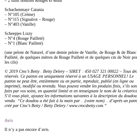
– 2 mini boutons Rouges Ø 4mm
Schachenmayr Catania
– N°105 (Crème)
– N°115 (Signalrot – Rouge)
– N°403 (Vanille)
Scheepjes Lizzy
– N°4 (Rouge Pailleté)
– N°1 (Blanc Pailleté)
(une pelote de Naturel, d’une demie pelote de Vanille, de Rouge & de Blanc
Pailleté, de quelques mètres de Rouge Pailleté et de quelques cm de Noir po
les cils)
© 2019 Croc’s Betty . Betty Delery – SIRET : 450 027 321 00022 – Tous dro
réservés. Ce patron est uniquement réservé à un USAGE PERSONNEL! Le
patron ne peut être, entièrement ou en partie, reproduit, publié (en ligne ou
imprimé), modifié ou revendu. Vous pouvez vendre les produits finis, s’ils son
faits par vos soins, en quantité limité et en renseignant le nom de la créatrice
S’il vous plait, ajoutez les informations suivantes à la description du doudou
vendu: “Ce doudou a été fait à la main par …(votre nom)… d’après un patr
créé par Croc’s Betty / Betty Delery / www.crocsbetty.com.“
Avis
Il n’y a pas encore d’avis.