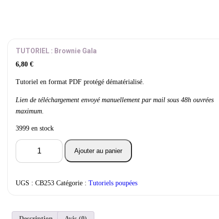
TUTORIEL : Brownie Gala
6,80
€
Tutoriel en format PDF protégé dématérialisé.
Lien de téléchargement envoyé manuellement par mail sous 48h ouvrées
maximum.
3999 en stock
quantité
Ajouter au panier
de
TUTORIEL
:
Brownie
UGS :
CB253
Catégorie :
Tutoriels poupées
Gala
Description
Avis (0)