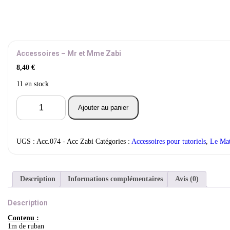
Accessoires – Mr et Mme Zabi
8,40
€
11 en stock
quantité
Ajouter au panier
de
Accessoires
-
Mr
UGS :
Acc.074 - Acc Zabi
Catégories :
Accessoires pour tutoriels
,
Le Mat
et
Mme
Zabi
Description
Informations complémentaires
Avis (0)
Description
Contenu :
1m de ruban