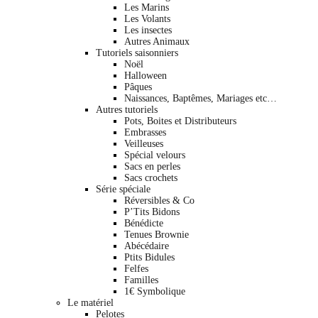
Les Marins
Les Volants
Les insectes
Autres Animaux
Tutoriels saisonniers
Noël
Halloween
Pâques
Naissances, Baptêmes, Mariages etc…
Autres tutoriels
Pots, Boites et Distributeurs
Embrasses
Veilleuses
Spécial velours
Sacs en perles
Sacs crochets
Série spéciale
Réversibles & Co
P’Tits Bidons
Bénédicte
Tenues Brownie
Abécédaire
Ptits Bidules
Felfes
Familles
1€ Symbolique
Le matériel
Pelotes