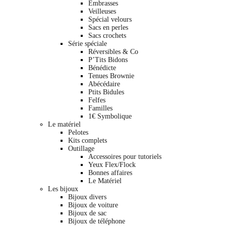
Embrasses
Veilleuses
Spécial velours
Sacs en perles
Sacs crochets
Série spéciale
Réversibles & Co
P’Tits Bidons
Bénédicte
Tenues Brownie
Abécédaire
Ptits Bidules
Felfes
Familles
1€ Symbolique
Le matériel
Pelotes
Kits complets
Outillage
Accessoires pour tutoriels
Yeux Flex/Flock
Bonnes affaires
Le Matériel
Les bijoux
Bijoux divers
Bijoux de voiture
Bijoux de sac
Bijoux de téléphone