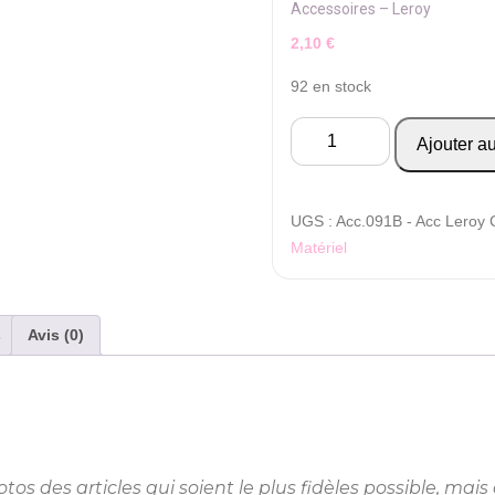
Accessoires – Leroy
2,10
€
92 en stock
quantité
Ajouter a
de
Accessoires
-
UGS :
Acc.091B - Acc Leroy
Leroy
Matériel
s
Avis (0)
s des articles qui soient le plus fidèles possible, mais 