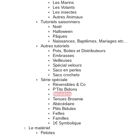
Les Marins
Les Volants
Les insectes
Autres Animaux
Tutoriels saisonniers
Noël
Halloween
Pâques
Naissances, Baptêmes, Mariages etc…
Autres tutoriels
Pots, Boites et Distributeurs
Embrasses
Veilleuses
Spécial velours
Sacs en perles
Sacs crochets
Série spéciale
Réversibles & Co
P’Tits Bidons
Bénédicte
Tenues Brownie
Abécédaire
Ptits Bidules
Felfes
Familles
1€ Symbolique
Le matériel
Pelotes