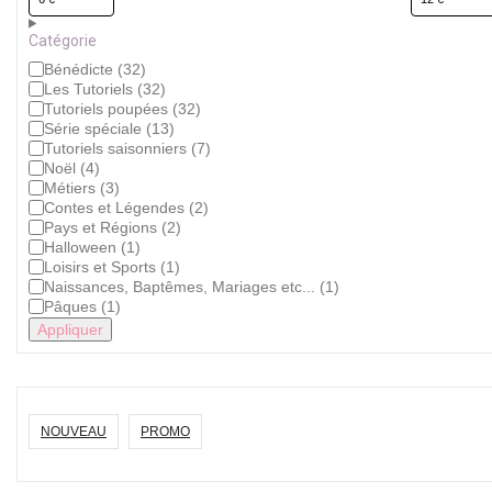
Catégorie
Catégorie
Bénédicte
(
32
)
Les Tutoriels
(
32
)
Tutoriels poupées
(
32
)
Série spéciale
(
13
)
Tutoriels saisonniers
(
7
)
Noël
(
4
)
Métiers
(
3
)
Contes et Légendes
(
2
)
Pays et Régions
(
2
)
Halloween
(
1
)
Loisirs et Sports
(
1
)
Naissances, Baptêmes, Mariages etc...
(
1
)
Pâques
(
1
)
Appliquer
NOUVEAU
PROMO