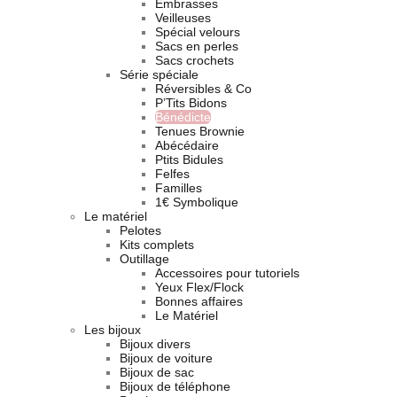
Embrasses
Veilleuses
Spécial velours
Sacs en perles
Sacs crochets
Série spéciale
Réversibles & Co
P’Tits Bidons
Bénédicte
Tenues Brownie
Abécédaire
Ptits Bidules
Felfes
Familles
1€ Symbolique
Le matériel
Pelotes
Kits complets
Outillage
Accessoires pour tutoriels
Yeux Flex/Flock
Bonnes affaires
Le Matériel
Les bijoux
Bijoux divers
Bijoux de voiture
Bijoux de sac
Bijoux de téléphone