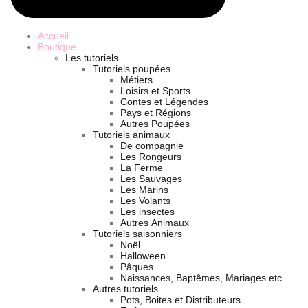
Accueil
Boutique
Les tutoriels
Tutoriels poupées
Métiers
Loisirs et Sports
Contes et Légendes
Pays et Régions
Autres Poupées
Tutoriels animaux
De compagnie
Les Rongeurs
La Ferme
Les Sauvages
Les Marins
Les Volants
Les insectes
Autres Animaux
Tutoriels saisonniers
Noël
Halloween
Pâques
Naissances, Baptêmes, Mariages etc…
Autres tutoriels
Pots, Boites et Distributeurs