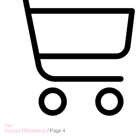
Cart
Accueil
/
Bénédicte
/ Page 4