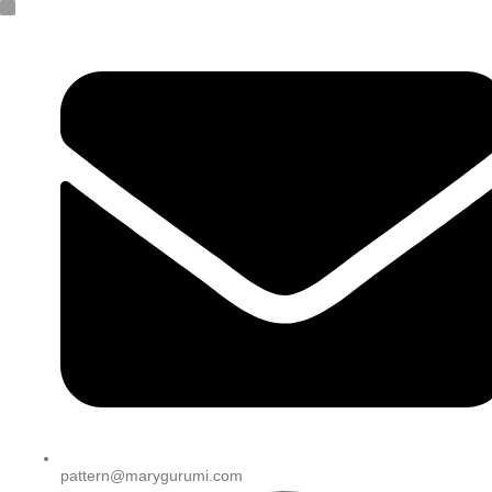
pattern@marygurumi.com