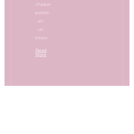
chaque
pelote
en
un
trésor.
Read
More