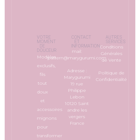
VOTRE
CONTACT
AUTRES
MOMENT
ET
SERVICES
DE
INFORMATION
Conditions
DOUCEUR
mail:
Générales
Modèles
pattern@marygurumi.com
de Vente
exclusifs,
Adresse :
Politique de
fils
Marygurumi
Confidentialité
tout
19 rue
Philippe
doux
Lebon
et
10120 Saint
accessoires
andre les
vergers
mignons
France
pour
transformer