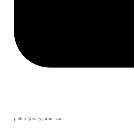
pattern@marygurumi.com