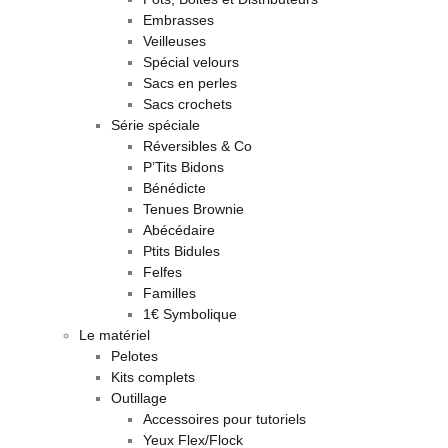
Embrasses
Veilleuses
Spécial velours
Sacs en perles
Sacs crochets
Série spéciale
Réversibles & Co
P’Tits Bidons
Bénédicte
Tenues Brownie
Abécédaire
Ptits Bidules
Felfes
Familles
1€ Symbolique
Le matériel
Pelotes
Kits complets
Outillage
Accessoires pour tutoriels
Yeux Flex/Flock