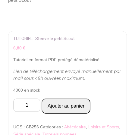
petit Scout
TUTORIEL : Steeve le petit Scout
6,80
€
Tutoriel en format PDF protégé dématérialisé.
Lien de téléchargement envoyé manuellement par
mail sous 48h ouvrées maximum.
4000 en stock
quantité
Ajouter au panier
de
TUTORIEL
:
UGS :
CB256
Catégories :
Abécédaire
,
Loisirs et Sports
,
Steeve
Série spéciale
,
Tutoriels poupées