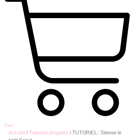
Cart
Accueil
/
Tutoriels poupées
/ TUTORIEL : Steeve le