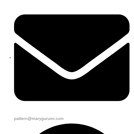
pattern@marygurumi.com