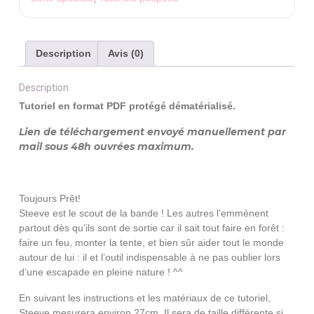
le
petit
Scout
Description
Avis (0)
Description
Tutoriel en format PDF protégé dématérialisé.
Lien de téléchargement envoyé manuellement par
mail sous 48h ouvrées maximum.
Toujours Prêt!
Steeve est le scout de la bande ! Les autres l’emmènent
partout dès qu’ils sont de sortie car il sait tout faire en forêt :
faire un feu, monter la tente, et bien sûr aider tout le monde
autour de lui : il et l’outil indispensable à ne pas oublier lors
d’une escapade en pleine nature ! ^^
En suivant les instructions et les matériaux de ce tutoriel,
Steeve mesurera environ 27cm. Il sera de taille différente si