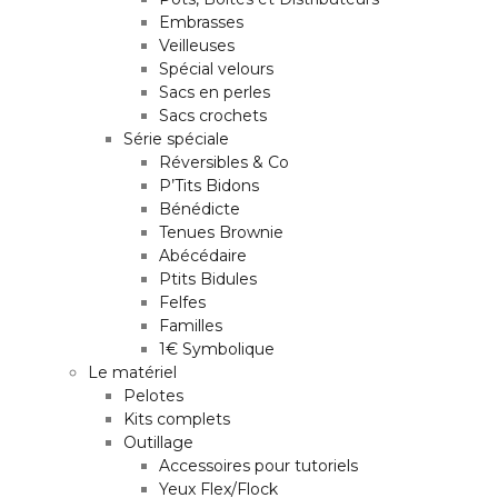
Embrasses
Veilleuses
Spécial velours
Sacs en perles
Sacs crochets
Série spéciale
Réversibles & Co
P’Tits Bidons
Bénédicte
Tenues Brownie
Abécédaire
Ptits Bidules
Felfes
Familles
1€ Symbolique
Le matériel
Pelotes
Kits complets
Outillage
Accessoires pour tutoriels
Yeux Flex/Flock