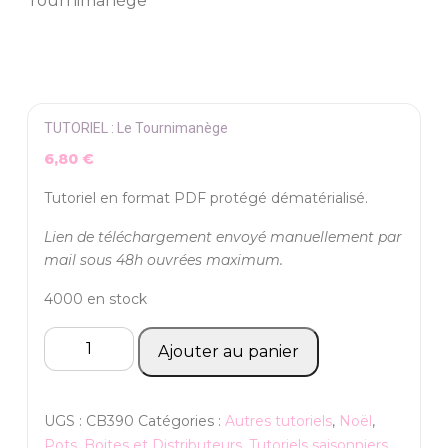
Tournimanège
TUTORIEL : Le Tournimanège
6,80
€
Tutoriel en format PDF protégé dématérialisé.
Lien de téléchargement envoyé manuellement par
mail sous 48h ouvrées maximum.
4000 en stock
quantité
Ajouter au panier
de
TUTORIEL
:
UGS :
CB390
Catégories :
Autres tutoriels
,
Noël
,
Le
Pots, Boites et Distributeurs
,
Tutoriels saisonniers