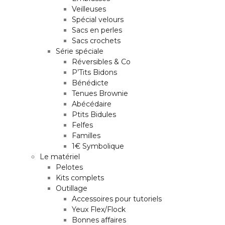
Veilleuses
Spécial velours
Sacs en perles
Sacs crochets
Série spéciale
Réversibles & Co
P’Tits Bidons
Bénédicte
Tenues Brownie
Abécédaire
Ptits Bidules
Felfes
Familles
1€ Symbolique
Le matériel
Pelotes
Kits complets
Outillage
Accessoires pour tutoriels
Yeux Flex/Flock
Bonnes affaires