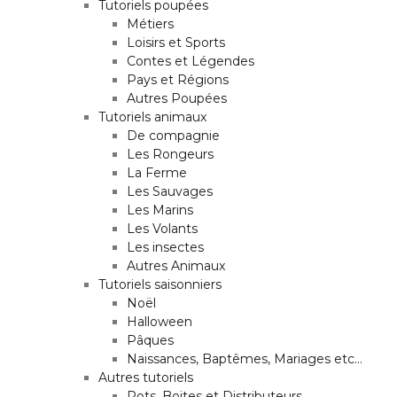
Tutoriels poupées
Métiers
Loisirs et Sports
Contes et Légendes
Pays et Régions
Autres Poupées
Tutoriels animaux
De compagnie
Les Rongeurs
La Ferme
Les Sauvages
Les Marins
Les Volants
Les insectes
Autres Animaux
Tutoriels saisonniers
Noël
Halloween
Pâques
Naissances, Baptêmes, Mariages etc…
Autres tutoriels
Pots, Boites et Distributeurs