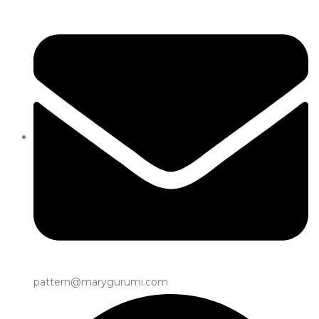
pattern@marygurumi.com