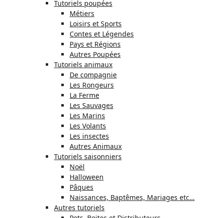
Tutoriels poupées
Métiers
Loisirs et Sports
Contes et Légendes
Pays et Régions
Autres Poupées
Tutoriels animaux
De compagnie
Les Rongeurs
La Ferme
Les Sauvages
Les Marins
Les Volants
Les insectes
Autres Animaux
Tutoriels saisonniers
Noël
Halloween
Pâques
Naissances, Baptêmes, Mariages etc…
Autres tutoriels
Pots, Boites et Distributeurs