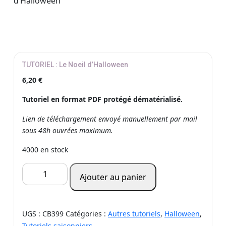
d’Halloween
TUTORIEL : Le Noeil d’Halloween
6,20
€
Tutoriel en format PDF protégé dématérialisé.
Lien de téléchargement envoyé manuellement par mail
sous 48h ouvrées maximum.
4000 en stock
quantité
Ajouter au panier
de
TUTORIEL
:
UGS :
CB399
Catégories :
Autres tutoriels
,
Halloween
,
Le
Tutoriels saisonniers