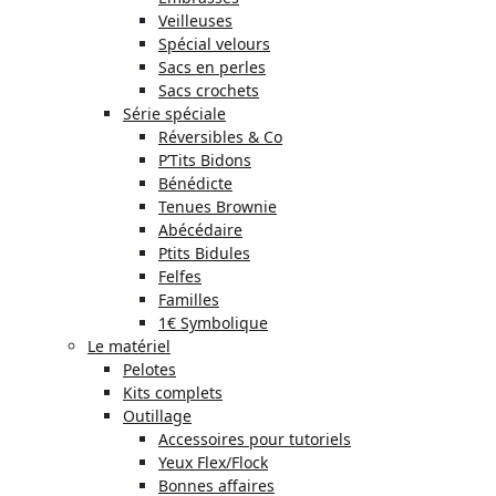
Veilleuses
Spécial velours
Sacs en perles
Sacs crochets
Série spéciale
Réversibles & Co
P’Tits Bidons
Bénédicte
Tenues Brownie
Abécédaire
Ptits Bidules
Felfes
Familles
1€ Symbolique
Le matériel
Pelotes
Kits complets
Outillage
Accessoires pour tutoriels
Yeux Flex/Flock
Bonnes affaires