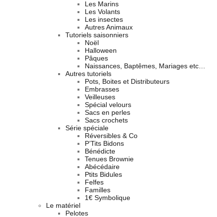
Les Marins
Les Volants
Les insectes
Autres Animaux
Tutoriels saisonniers
Noël
Halloween
Pâques
Naissances, Baptêmes, Mariages etc…
Autres tutoriels
Pots, Boites et Distributeurs
Embrasses
Veilleuses
Spécial velours
Sacs en perles
Sacs crochets
Série spéciale
Réversibles & Co
P’Tits Bidons
Bénédicte
Tenues Brownie
Abécédaire
Ptits Bidules
Felfes
Familles
1€ Symbolique
Le matériel
Pelotes