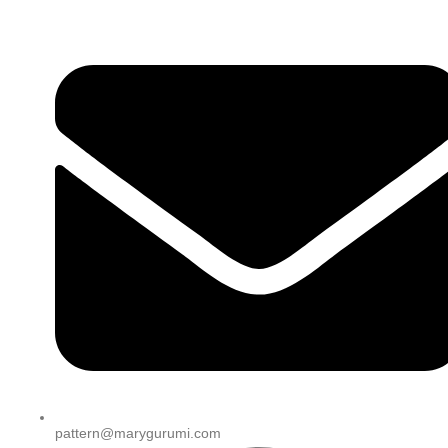
pattern@marygurumi.com