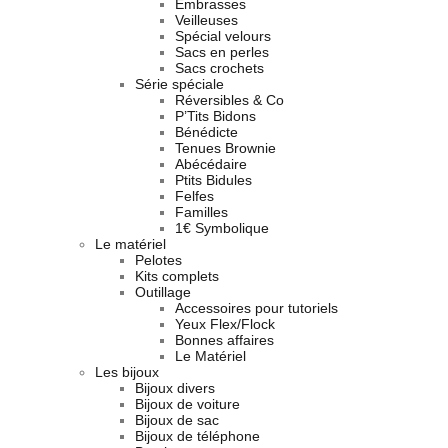
Embrasses
Veilleuses
Spécial velours
Sacs en perles
Sacs crochets
Série spéciale
Réversibles & Co
P’Tits Bidons
Bénédicte
Tenues Brownie
Abécédaire
Ptits Bidules
Felfes
Familles
1€ Symbolique
Le matériel
Pelotes
Kits complets
Outillage
Accessoires pour tutoriels
Yeux Flex/Flock
Bonnes affaires
Le Matériel
Les bijoux
Bijoux divers
Bijoux de voiture
Bijoux de sac
Bijoux de téléphone