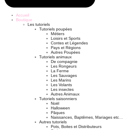
Accueil
Boutique
Les tutoriels
Tutoriels poupées
Métiers
Loisirs et Sports
Contes et Légendes
Pays et Régions
Autres Poupées
Tutoriels animaux
De compagnie
Les Rongeurs
La Ferme
Les Sauvages
Les Marins
Les Volants
Les insectes
Autres Animaux
Tutoriels saisonniers
Noël
Halloween
Pâques
Naissances, Baptêmes, Mariages etc…
Autres tutoriels
Pots, Boites et Distributeurs