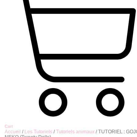
Cart
Accueil
/
Les Tutoriels
/
Tutoriels animaux
/ TUTORIEL : GOJ