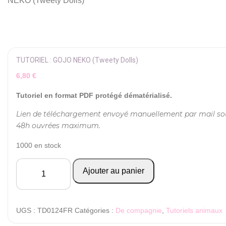
NEKO (Tweety Dolls)
TUTORIEL : GOJO NEKO (Tweety Dolls)
6,80
€
Tutoriel en format PDF protégé dématérialisé.
Lien de téléchargement envoyé manuellement par mail so
48h ouvrées maximum.
1000 en stock
quantité
Ajouter au panier
de
TUTORIEL
:
GOJO
NEKO
UGS :
TD0124FR
Catégories :
De compagnie
,
Tutoriels animaux
(Tweety
Dolls)