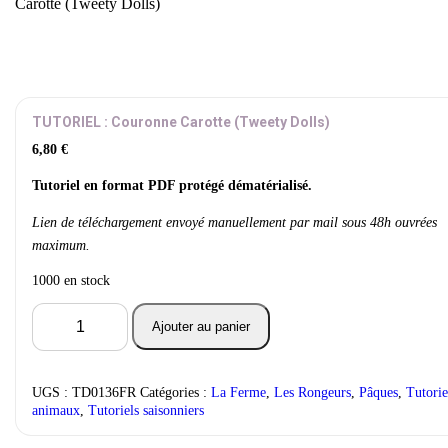
Carotte (Tweety Dolls)
TUTORIEL : Couronne Carotte (Tweety Dolls)
6,80
€
Tutoriel en format PDF protégé dématérialisé.
Lien de téléchargement envoyé manuellement par mail sous 48h ouvrées
maximum.
1000 en stock
quantité
Ajouter au panier
de
TUTORIEL
:
Couronne
UGS :
TD0136FR
Catégories :
La Ferme
,
Les Rongeurs
,
Pâques
,
Tutorie
Carotte
animaux
,
Tutoriels saisonniers
(Tweety
Dolls)