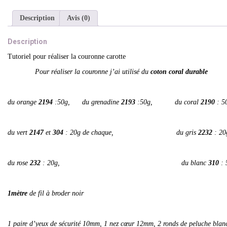
Description
Avis (0)
Description
Tutoriel pour réaliser la couronne carotte
Pour réaliser la couronne j’ai utilisé
du
coton coral durable
du orange
2194
:50g, du grenadine
2193
:50g, du coral
2190
: 5
du vert
2147
et
304
: 20g de chaque, du gris
2232
: 20
du rose
232
: 20g, du blanc
310
: 
1mètre
de fil à broder noir
1 paire d’yeux de sécurité 10mm, 1 nez cœur 12mm, 2 ronds de peluche blan