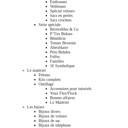
Embrasses
Veilleuses
Spécial velours
Sacs en perles
Sacs crochets
Série spéciale
Réversibles & Co
P’Tits Bidons
Bénédicte
Tenues Brownie
Abécédaire
Ptits Bidules
Felfes
Familles
1€ Symbolique
Le matériel
Pelotes
Kits complets
Outillage
Accessoires pour tutoriels
Yeux Flex/Flock
Bonnes affaires
Le Matériel
Les bijoux
Bijoux divers
Bijoux de voiture
Bijoux de sac
Bijoux de téléphone