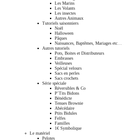
Les Marins
Les Volants
Les insectes
Autres Animaux
Tutoriels saisonniers
Noël
Halloween
Pâques
Naissances, Baptêmes, Mariages etc…
Autres tutoriels
Pots, Boites et Distributeurs
Embrasses
Veilleuses
Spécial velours
Sacs en perles
Sacs crochets
Série spéciale
Réversibles & Co
P’Tits Bidons
Bénédicte
Tenues Brownie
Abécédaire
Ptits Bidules
Felfes
Familles
1€ Symbolique
Le matériel
Pelotes