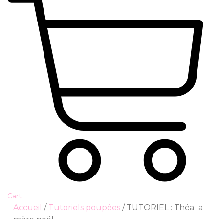
Cart
Accueil
/
Tutoriels poupées
/ TUTORIEL : Théa la