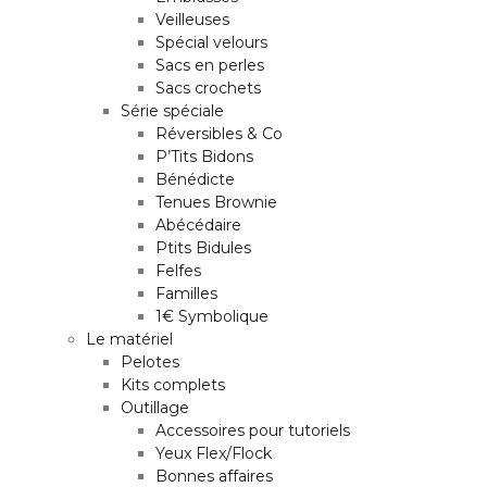
Veilleuses
Spécial velours
Sacs en perles
Sacs crochets
Série spéciale
Réversibles & Co
P’Tits Bidons
Bénédicte
Tenues Brownie
Abécédaire
Ptits Bidules
Felfes
Familles
1€ Symbolique
Le matériel
Pelotes
Kits complets
Outillage
Accessoires pour tutoriels
Yeux Flex/Flock
Bonnes affaires