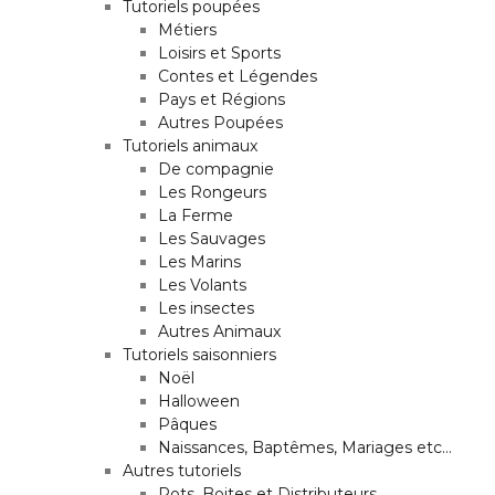
Tutoriels poupées
Métiers
Loisirs et Sports
Contes et Légendes
Pays et Régions
Autres Poupées
Tutoriels animaux
De compagnie
Les Rongeurs
La Ferme
Les Sauvages
Les Marins
Les Volants
Les insectes
Autres Animaux
Tutoriels saisonniers
Noël
Halloween
Pâques
Naissances, Baptêmes, Mariages etc…
Autres tutoriels
Pots, Boites et Distributeurs