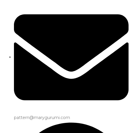
pattern@marygurumi.com