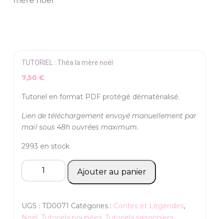
mère noël
TUTORIEL : Théa la mère noël
7,50
€
Tutoriel en format PDF protégé dématérialisé.
Lien de téléchargement envoyé manuellement par
mail sous 48h ouvrées maximum.
2993 en stock
quantité
Ajouter au panier
de
TUTORIEL
:
UGS :
TD0071
Catégories :
Contes et Légendes
,
Théa
Noël
,
Tutoriels poupées
,
Tutoriels saisonniers