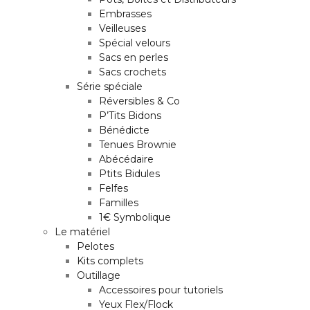
Embrasses
Veilleuses
Spécial velours
Sacs en perles
Sacs crochets
Série spéciale
Réversibles & Co
P’Tits Bidons
Bénédicte
Tenues Brownie
Abécédaire
Ptits Bidules
Felfes
Familles
1€ Symbolique
Le matériel
Pelotes
Kits complets
Outillage
Accessoires pour tutoriels
Yeux Flex/Flock