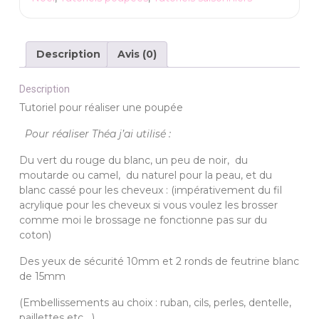
la
mère
noël
Description
Avis (0)
Description
Tutoriel pour réaliser une poupée
Pour réaliser Théa j’ai utilisé
:
Du vert du rouge du blanc, un peu de noir, du
moutarde ou camel, du naturel pour la peau, et du
blanc cassé pour les cheveux : (impérativement du fil
acrylique pour les cheveux si vous voulez les brosser
comme moi le brossage ne fonctionne pas sur du
coton)
Des yeux de sécurité 10mm et 2 ronds de feutrine blanc
de 15mm
(Embellissements au choix : ruban, cils, perles, dentelle,
paillettes etc….)