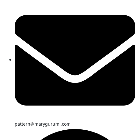
pattern@marygurumi.com