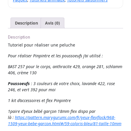
et
les
poussoeufs
Description
Avis (0)
Description
Tutoriel pour réaliser une peluche
Pour réaliser Pinpintre et les poussoeufs j’ai utilisé :
BAST 257 pour le corps, anthracite 429, orange 281, schlamm
406, crème 130
Poussoeufs
: 3 couleurs de votre choix, lavande 422, rose
246, et vert 392 pour moi
1 kit d’accessoires et flex Pinpintre
1paire d’yeux bébé garçon 18mm flex dispo par
là :
https://pattern.marygurumi.com/fr/yeux-flexflock/968-
1509-yeux-bebe-garcon.html#/59-coloris-bleu/81-taille-10mm