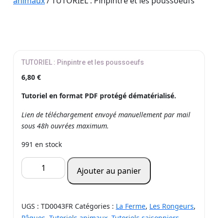
animaux
/ TUTORIEL : Pinpintre et les poussoeufs
TUTORIEL : Pinpintre et les poussoeufs
6,80
€
Tutoriel en format PDF protégé dématérialisé.
Lien de téléchargement envoyé manuellement par mail
sous 48h ouvrées maximum.
991 en stock
quantité
Ajouter au panier
de
TUTORIEL
:
UGS :
TD0043FR
Catégories :
La Ferme
,
Les Rongeurs
,
Pinpintre
Pâques
,
Tutoriels animaux
,
Tutoriels saisonniers