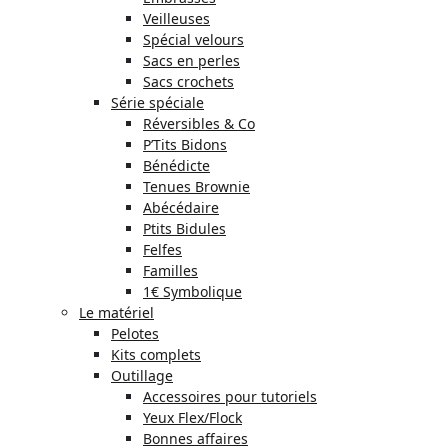
Veilleuses
Spécial velours
Sacs en perles
Sacs crochets
Série spéciale
Réversibles & Co
P’Tits Bidons
Bénédicte
Tenues Brownie
Abécédaire
Ptits Bidules
Felfes
Familles
1€ Symbolique
Le matériel
Pelotes
Kits complets
Outillage
Accessoires pour tutoriels
Yeux Flex/Flock
Bonnes affaires