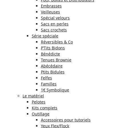
Embrasses
Veilleuses
Spécial velours
Sacs en perles
Sacs crochets
Série spéciale
Réversibles & Co
P’Tits Bidons
Bénédicte
Tenues Brownie
Abécédaire
Ptits Bidules
Felfes
Familles
1€ Symbolique
Le matériel
Pelotes
Kits complets
Outillage
Accessoires pour tutoriels
Yeux Flex/Flock