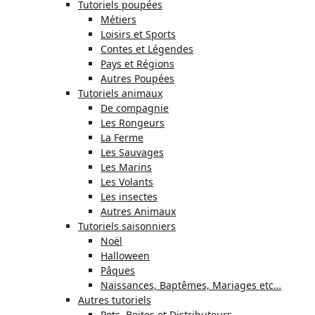
Tutoriels poupées
Métiers
Loisirs et Sports
Contes et Légendes
Pays et Régions
Autres Poupées
Tutoriels animaux
De compagnie
Les Rongeurs
La Ferme
Les Sauvages
Les Marins
Les Volants
Les insectes
Autres Animaux
Tutoriels saisonniers
Noël
Halloween
Pâques
Naissances, Baptêmes, Mariages etc…
Autres tutoriels
Pots, Boites et Distributeurs