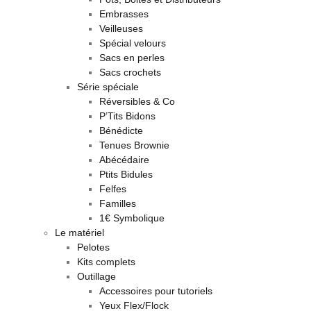
Embrasses
Veilleuses
Spécial velours
Sacs en perles
Sacs crochets
Série spéciale
Réversibles & Co
P’Tits Bidons
Bénédicte
Tenues Brownie
Abécédaire
Ptits Bidules
Felfes
Familles
1€ Symbolique
Le matériel
Pelotes
Kits complets
Outillage
Accessoires pour tutoriels
Yeux Flex/Flock