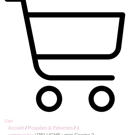
Cart
Accueil
/
Poupées & Peluches
/
à