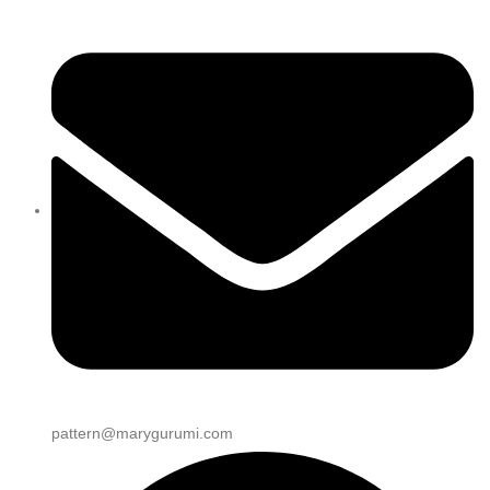
pattern@marygurumi.com