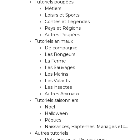
Tutoriels poupées
Métiers
Loisirs et Sports
Contes et Légendes
Pays et Régions
Autres Poupées
Tutoriels animaux
De compagnie
Les Rongeurs
La Ferme
Les Sauvages
Les Marins
Les Volants
Les insectes
Autres Animaux
Tutoriels saisonniers
Noël
Halloween
Pâques
Naissances, Baptêmes, Mariages etc…
Autres tutoriels
Pots, Boites et Distributeurs