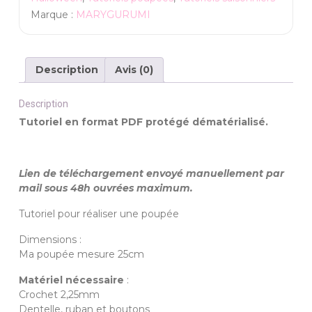
Ballantines
Marque :
MARYGURUMI
Description
Avis (0)
Description
Tutoriel en format PDF protégé dématérialisé.
Lien de téléchargement envoyé manuellement par
mail sous 48h ouvrées maximum.
Tutoriel pour réaliser une poupée
Dimensions :
Ma poupée mesure 25cm
Matériel nécessaire
:
Crochet 2,25mm
Dentelle, ruban et boutons