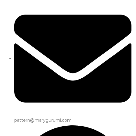
pattern@marygurumi.com