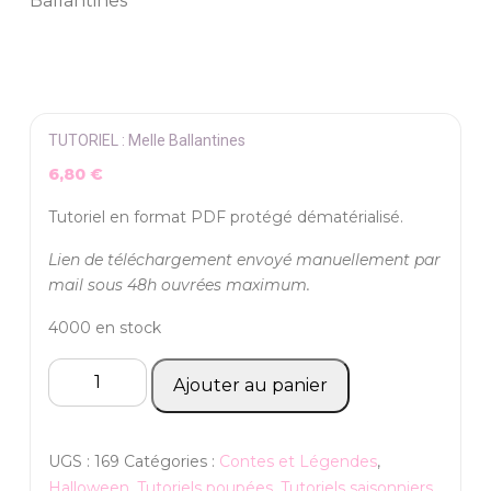
Ballantines
TUTORIEL : Melle Ballantines
6,80
€
Tutoriel en format PDF protégé dématérialisé.
Lien de téléchargement envoyé manuellement par
mail sous 48h ouvrées maximum.
4000 en stock
quantité
Ajouter au panier
de
TUTORIEL
:
UGS :
169
Catégories :
Contes et Légendes
,
Melle
Halloween
,
Tutoriels poupées
,
Tutoriels saisonniers