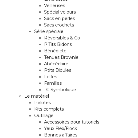
Veilleuses
Spécial velours
Sacs en perles
Sacs crochets
Série spéciale
Réversibles & Co
P’Tits Bidons
Bénédicte
Tenues Brownie
Abécédaire
Ptits Bidules
Felfes
Familles
1€ Symbolique
Le matériel
Pelotes
Kits complets
Outillage
Accessoires pour tutoriels
Yeux Flex/Flock
Bonnes affaires