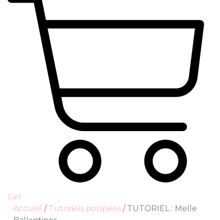
Cart
Accueil
/
Tutoriels poupées
/ TUTORIEL : Melle