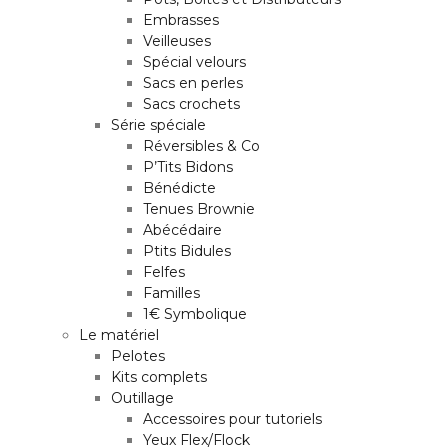
Embrasses
Veilleuses
Spécial velours
Sacs en perles
Sacs crochets
Série spéciale
Réversibles & Co
P’Tits Bidons
Bénédicte
Tenues Brownie
Abécédaire
Ptits Bidules
Felfes
Familles
1€ Symbolique
Le matériel
Pelotes
Kits complets
Outillage
Accessoires pour tutoriels
Yeux Flex/Flock