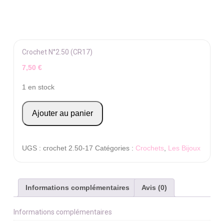
Crochet N°2.50 (CR17)
7,50
€
1 en stock
quantité
Ajouter au panier
de
Crochet
N°2.50
UGS :
crochet 2.50-17
Catégories :
Crochets
,
Les Bijoux
(CR17)
Informations complémentaires
Avis (0)
Informations complémentaires