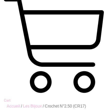
Cart
Accueil
/
Les Bijoux
/ Crochet N°2.50 (CR17)