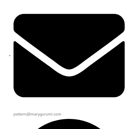
pattern@marygurumi.com