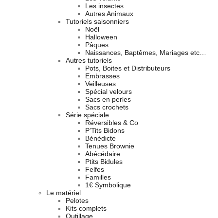
Les insectes
Autres Animaux
Tutoriels saisonniers
Noël
Halloween
Pâques
Naissances, Baptêmes, Mariages etc…
Autres tutoriels
Pots, Boites et Distributeurs
Embrasses
Veilleuses
Spécial velours
Sacs en perles
Sacs crochets
Série spéciale
Réversibles & Co
P’Tits Bidons
Bénédicte
Tenues Brownie
Abécédaire
Ptits Bidules
Felfes
Familles
1€ Symbolique
Le matériel
Pelotes
Kits complets
Outillage