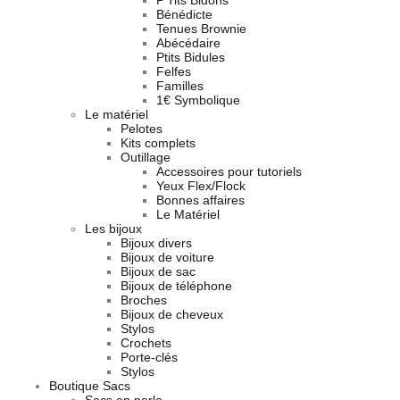
P’Tits Bidons
Bénédicte
Tenues Brownie
Abécédaire
Ptits Bidules
Felfes
Familles
1€ Symbolique
Le matériel
Pelotes
Kits complets
Outillage
Accessoires pour tutoriels
Yeux Flex/Flock
Bonnes affaires
Le Matériel
Les bijoux
Bijoux divers
Bijoux de voiture
Bijoux de sac
Bijoux de téléphone
Broches
Bijoux de cheveux
Stylos
Crochets
Porte-clés
Stylos
Boutique Sacs