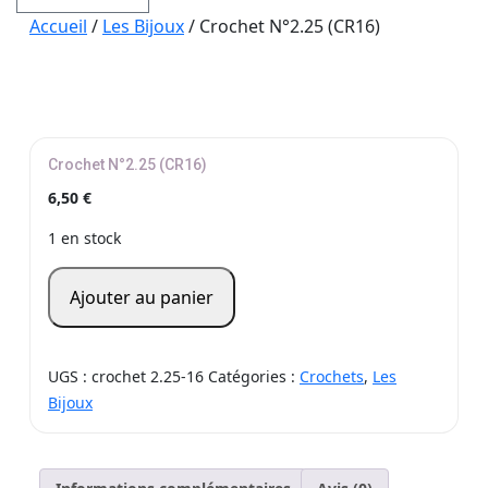
Accueil
/
Les Bijoux
/ Crochet N°2.25 (CR16)
Crochet N°2.25 (CR16)
6,50
€
1 en stock
quantité
Ajouter au panier
de
Crochet
N°2.25
UGS :
crochet 2.25-16
Catégories :
Crochets
,
Les
(CR16)
Bijoux