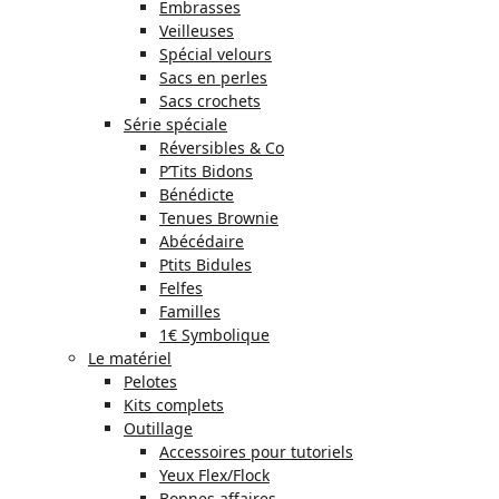
Embrasses
Veilleuses
Spécial velours
Sacs en perles
Sacs crochets
Série spéciale
Réversibles & Co
P’Tits Bidons
Bénédicte
Tenues Brownie
Abécédaire
Ptits Bidules
Felfes
Familles
1€ Symbolique
Le matériel
Pelotes
Kits complets
Outillage
Accessoires pour tutoriels
Yeux Flex/Flock
Bonnes affaires