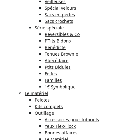
Veilleuses
Spécial velours
Sacs en perles
Sacs crochets
Série spéciale
Réversibles & Co
P’Tits Bidons
Bénédicte
Tenues Brownie
Abécédaire
Ptits Bidules
Felfes
Familles
1€ Symbolique
Le matériel
Pelotes
Kits complets
Outillage
Accessoires pour tutoriels
Yeux Flex/Flock
Bonnes affaires
Le Matériel