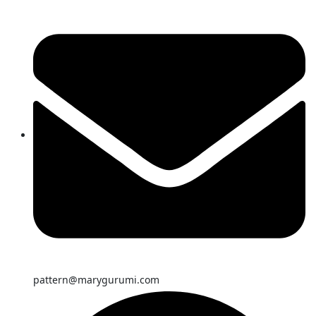
pattern@marygurumi.com