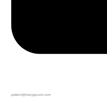
pattern@marygurumi.com