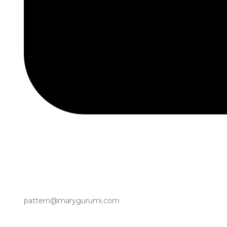
pattern@marygurumi.com