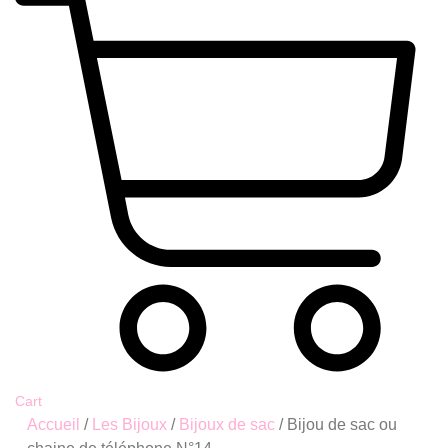
Cart
Accueil
/
Les Bijoux
/
Bijoux de sac
/ Bijou de sac ou