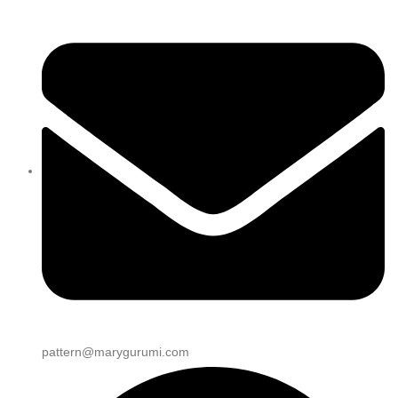
pattern@marygurumi.com