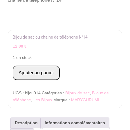
chaine de téléphone N°14
Bijou de sac ou chaine de téléphone N°14
12,00
€
1 en stock
quantité
Ajouter au panier
de
Bijou
de
UGS :
bijou014
Catégories :
Bijoux de sac
,
Bijoux de
sac
téléphone
,
Les Bijoux
Marque :
MARYGURUMI
ou
chaine
de
Description
Informations complémentaires
téléphone