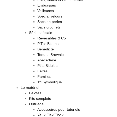
Embrasses
Veilleuses
Spécial velours
Sacs en perles
Sacs crochets
Série spéciale
Réversibles & Co
P’Tits Bidons
Bénédicte
Tenues Brownie
Abécédaire
Ptits Bidules
Felfes
Familles
1€ Symbolique
Le matériel
Pelotes
Kits complets
Outillage
Accessoires pour tutoriels
Yeux Flex/Flock