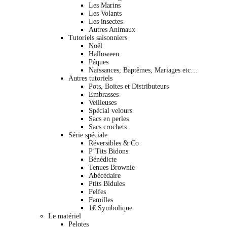
Les Marins
Les Volants
Les insectes
Autres Animaux
Tutoriels saisonniers
Noël
Halloween
Pâques
Naissances, Baptêmes, Mariages etc…
Autres tutoriels
Pots, Boites et Distributeurs
Embrasses
Veilleuses
Spécial velours
Sacs en perles
Sacs crochets
Série spéciale
Réversibles & Co
P’Tits Bidons
Bénédicte
Tenues Brownie
Abécédaire
Ptits Bidules
Felfes
Familles
1€ Symbolique
Le matériel
Pelotes