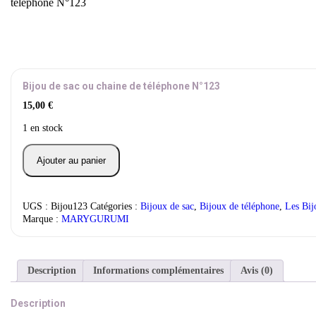
téléphone N°123
Bijou de sac ou chaine de téléphone N°123
15,00
€
1 en stock
quantité
Ajouter au panier
de
Bijou
de
sac
UGS :
Bijou123
Catégories :
Bijoux de sac
,
Bijoux de téléphone
,
Les Bij
ou
Marque :
MARYGURUMI
chaine
de
téléphone
N°123
Description
Informations complémentaires
Avis (0)
Description