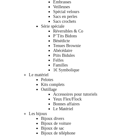
Embrasses
Veilleuses
Spécial velours
Sacs en perles
Sacs crochets
Série spéciale
Réversibles & Co
P’Tits Bidons
Bénédicte
Tenues Brownie
Abécédaire
Ptits Bidules
Felfes
Familles
1€ Symbolique
Le matériel
Pelotes
Kits complets
Outillage
Accessoires pour tutoriels
Yeux Flex/Flock
Bonnes affaires
Le Matériel
Les bijoux
Bijoux divers
Bijoux de voiture
Bijoux de sac
Bijoux de téléphone