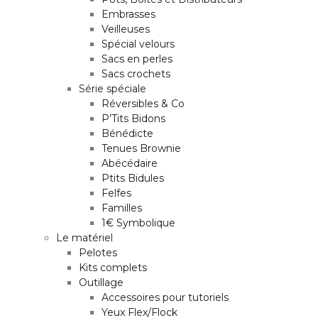
Embrasses
Veilleuses
Spécial velours
Sacs en perles
Sacs crochets
Série spéciale
Réversibles & Co
P’Tits Bidons
Bénédicte
Tenues Brownie
Abécédaire
Ptits Bidules
Felfes
Familles
1€ Symbolique
Le matériel
Pelotes
Kits complets
Outillage
Accessoires pour tutoriels
Yeux Flex/Flock