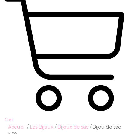
Cart
Accueil
/
Les Bijoux
/
Bijoux de sac
/ Bijou de sac