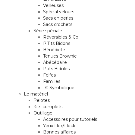
Veilleuses
Spécial velours
Sacs en perles
Sacs crochets
Série spéciale
Réversibles & Co
P’Tits Bidons
Bénédicte
Tenues Brownie
Abécédaire
Ptits Bidules
Felfes
Familles
1€ Symbolique
Le matériel
Pelotes
Kits complets
Outillage
Accessoires pour tutoriels
Yeux Flex/Flock
Bonnes affaires