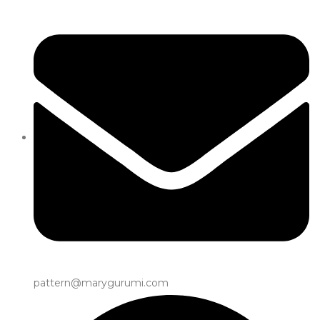
pattern@marygurumi.com