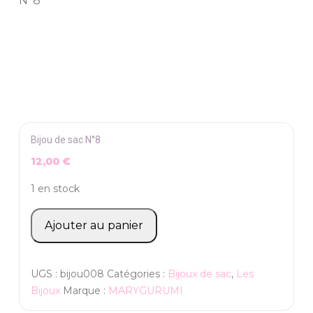
N°8
Bijou de sac N°8
12,00
€
1 en stock
quantité
Ajouter au panier
de
Bijou
de
UGS :
bijou008
Catégories :
Bijoux de sac
,
Les
sac
Bijoux
Marque :
MARYGURUMI
N°8