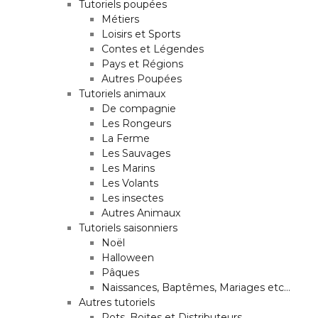
Tutoriels poupées
Métiers
Loisirs et Sports
Contes et Légendes
Pays et Régions
Autres Poupées
Tutoriels animaux
De compagnie
Les Rongeurs
La Ferme
Les Sauvages
Les Marins
Les Volants
Les insectes
Autres Animaux
Tutoriels saisonniers
Noël
Halloween
Pâques
Naissances, Baptêmes, Mariages etc…
Autres tutoriels
Pots, Boites et Distributeurs