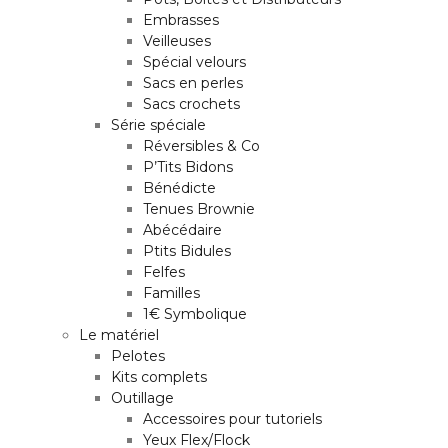
Embrasses
Veilleuses
Spécial velours
Sacs en perles
Sacs crochets
Série spéciale
Réversibles & Co
P’Tits Bidons
Bénédicte
Tenues Brownie
Abécédaire
Ptits Bidules
Felfes
Familles
1€ Symbolique
Le matériel
Pelotes
Kits complets
Outillage
Accessoires pour tutoriels
Yeux Flex/Flock