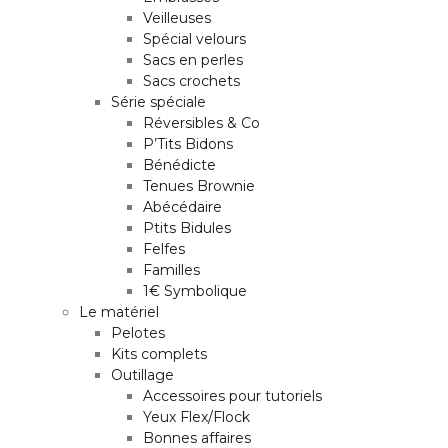
Veilleuses
Spécial velours
Sacs en perles
Sacs crochets
Série spéciale
Réversibles & Co
P’Tits Bidons
Bénédicte
Tenues Brownie
Abécédaire
Ptits Bidules
Felfes
Familles
1€ Symbolique
Le matériel
Pelotes
Kits complets
Outillage
Accessoires pour tutoriels
Yeux Flex/Flock
Bonnes affaires