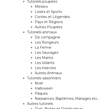
Tutoriels poupées
Métiers
Loisirs et Sports
Contes et Légendes
Pays et Régions
Autres Poupées
Tutoriels animaux
De compagnie
Les Rongeurs
La Ferme
Les Sauvages
Les Marins
Les Volants
Les insectes
Autres Animaux
Tutoriels saisonniers
Noël
Halloween
Pâques
Naissances, Baptêmes, Mariages etc…
Autres tutoriels
Pots, Boites et Distributeurs