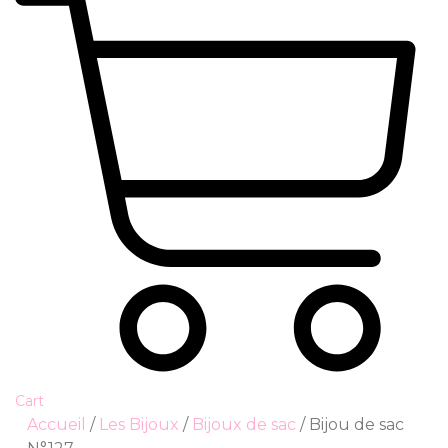
Cart
Accueil
/
Les Bijoux
/
Bijoux de sac
/ Bijou de sac