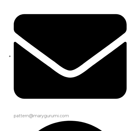
pattern@marygurumi.com