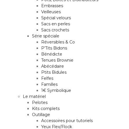
Embrasses
Veilleuses
Spécial velours
Sacs en perles
Sacs crochets
Série spéciale
Réversibles & Co
P’Tits Bidons
Bénédicte
Tenues Brownie
Abécédaire
Ptits Bidules
Felfes
Familles
1€ Symbolique
Le matériel
Pelotes
Kits complets
Outillage
Accessoires pour tutoriels
Yeux Flex/Flock