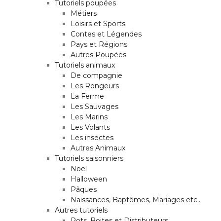
Tutoriels poupées
Métiers
Loisirs et Sports
Contes et Légendes
Pays et Régions
Autres Poupées
Tutoriels animaux
De compagnie
Les Rongeurs
La Ferme
Les Sauvages
Les Marins
Les Volants
Les insectes
Autres Animaux
Tutoriels saisonniers
Noël
Halloween
Pâques
Naissances, Baptêmes, Mariages etc…
Autres tutoriels
Pots, Boites et Distributeurs