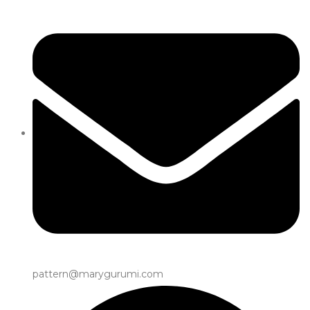
pattern@marygurumi.com