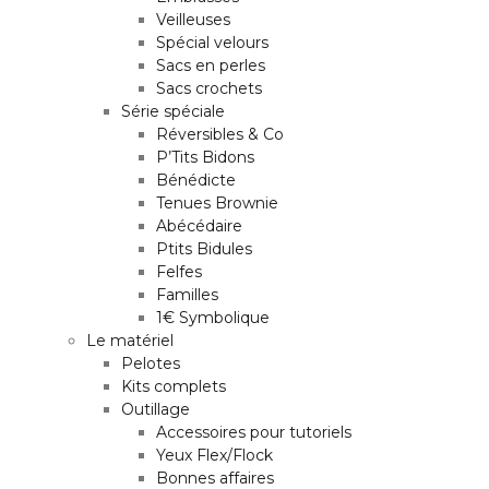
Veilleuses
Spécial velours
Sacs en perles
Sacs crochets
Série spéciale
Réversibles & Co
P’Tits Bidons
Bénédicte
Tenues Brownie
Abécédaire
Ptits Bidules
Felfes
Familles
1€ Symbolique
Le matériel
Pelotes
Kits complets
Outillage
Accessoires pour tutoriels
Yeux Flex/Flock
Bonnes affaires