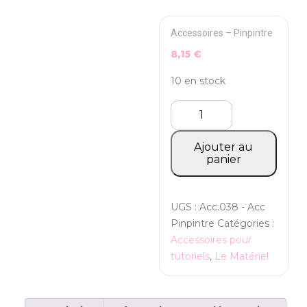
Accessoires – Pinpintre
8,15
€
10 en stock
quantité
de
Accessoires
Ajouter au
-
panier
Pinpintre
UGS :
Acc.038 - Acc
Pinpintre
Catégories :
Accessoires pour
tutoriels
,
Le Matériel