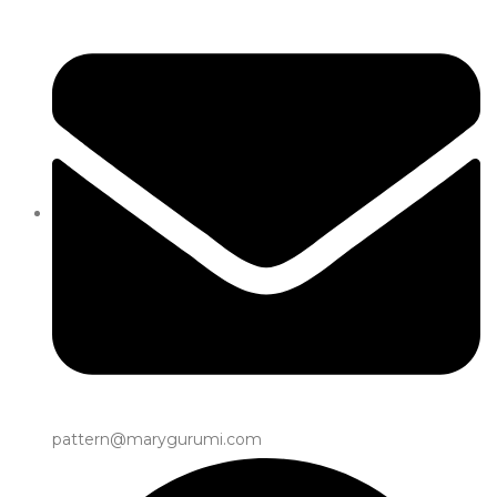
pattern@marygurumi.com