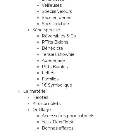
Veilleuses
Spécial velours
Sacs en perles
Sacs crochets
Série spéciale
Réversibles & Co
P’Tits Bidons
Bénédicte
Tenues Brownie
Abécédaire
Ptits Bidules
Felfes
Familles
1€ Symbolique
Le matériel
Pelotes
Kits complets
Outillage
Accessoires pour tutoriels
Yeux Flex/Flock
Bonnes affaires