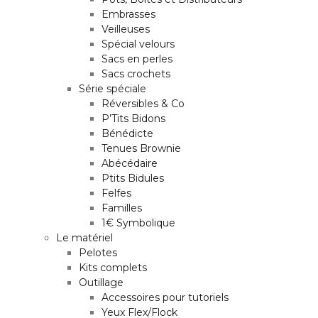
Embrasses
Veilleuses
Spécial velours
Sacs en perles
Sacs crochets
Série spéciale
Réversibles & Co
P’Tits Bidons
Bénédicte
Tenues Brownie
Abécédaire
Ptits Bidules
Felfes
Familles
1€ Symbolique
Le matériel
Pelotes
Kits complets
Outillage
Accessoires pour tutoriels
Yeux Flex/Flock