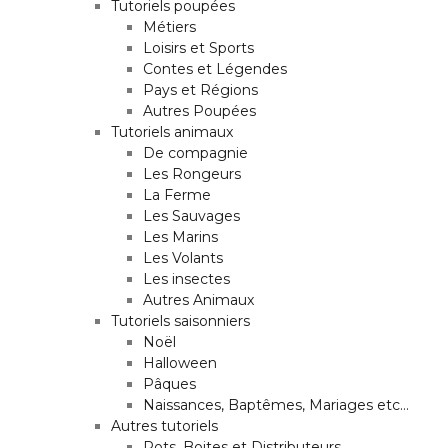
Tutoriels poupées
Métiers
Loisirs et Sports
Contes et Légendes
Pays et Régions
Autres Poupées
Tutoriels animaux
De compagnie
Les Rongeurs
La Ferme
Les Sauvages
Les Marins
Les Volants
Les insectes
Autres Animaux
Tutoriels saisonniers
Noël
Halloween
Pâques
Naissances, Baptêmes, Mariages etc…
Autres tutoriels
Pots, Boites et Distributeurs