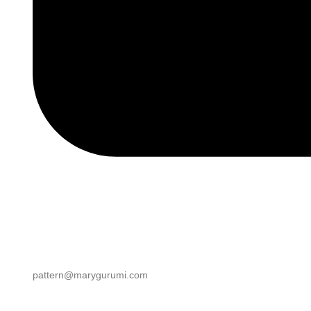
pattern@marygurumi.com