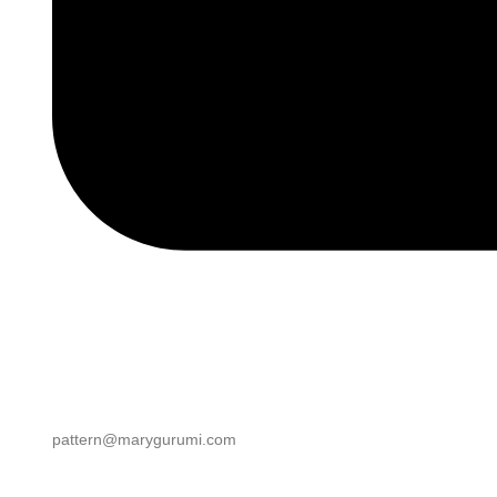
pattern@marygurumi.com