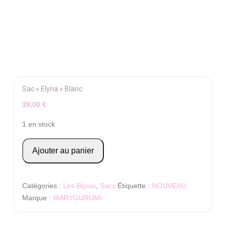
Sac « Elyna » Blanc
39,00
€
1 en stock
quantité
Ajouter au panier
de
Sac
"Elyna"
Catégories :
Les Bijoux
,
Sacs
Étiquette :
NOUVEAU
Blanc
Marque :
MARYGURUMI