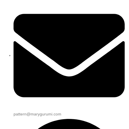
pattern@marygurumi.com