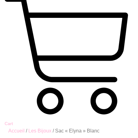
Cart
Accueil
/
Les Bijoux
/ Sac « Elyna » Blanc