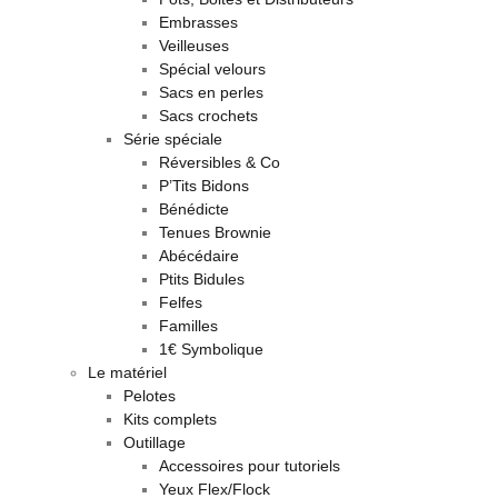
Embrasses
Veilleuses
Spécial velours
Sacs en perles
Sacs crochets
Série spéciale
Réversibles & Co
P’Tits Bidons
Bénédicte
Tenues Brownie
Abécédaire
Ptits Bidules
Felfes
Familles
1€ Symbolique
Le matériel
Pelotes
Kits complets
Outillage
Accessoires pour tutoriels
Yeux Flex/Flock