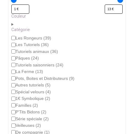
Couleur
Catégorie
Catégorie
Les Rongeurs
(
39
)
Les Tutoriels
(
36
)
Tutoriels animaux
(
36
)
Pâques
(
24
)
Tutoriels saisonniers
(
24
)
La Ferme
(
13
)
Pots, Boites et Distributeurs
(
9
)
Autres tutoriels
(
5
)
Spécial velours
(
4
)
1€ Symbolique
(
2
)
Familles
(
2
)
P'Tits Bidons
(
2
)
Série spéciale
(
2
)
Veilleuses
(
2
)
De compagnie
(
1
)