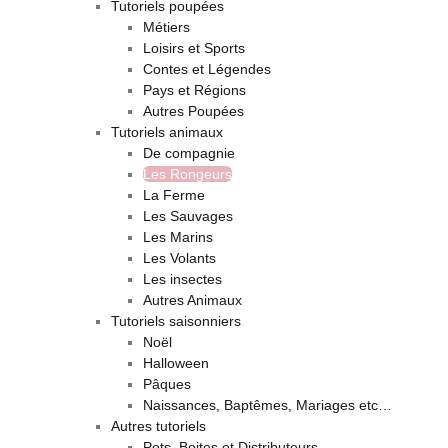
Tutoriels poupées
Métiers
Loisirs et Sports
Contes et Légendes
Pays et Régions
Autres Poupées
Tutoriels animaux
De compagnie
Les Rongeurs
La Ferme
Les Sauvages
Les Marins
Les Volants
Les insectes
Autres Animaux
Tutoriels saisonniers
Noël
Halloween
Pâques
Naissances, Baptêmes, Mariages etc…
Autres tutoriels
Pots, Boites et Distributeurs