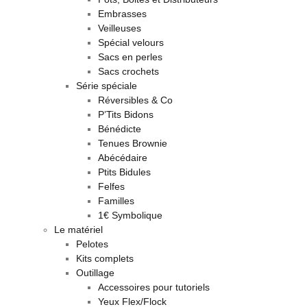
Embrasses
Veilleuses
Spécial velours
Sacs en perles
Sacs crochets
Série spéciale
Réversibles & Co
P’Tits Bidons
Bénédicte
Tenues Brownie
Abécédaire
Ptits Bidules
Felfes
Familles
1€ Symbolique
Le matériel
Pelotes
Kits complets
Outillage
Accessoires pour tutoriels
Yeux Flex/Flock