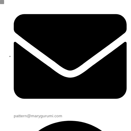
pattern@marygurumi.com