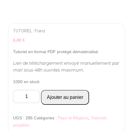
TUTORIEL : Franz
6,80
€
Tutoriel en format PDF protégé dématérialisé.
Lien de téléchargement envoyé manuellement par
mail sous 48h ouvrées maximum.
1000 en stock
quantité
Ajouter au panier
de
TUTORIEL
:
UGS :
286
Catégories :
Pays et Régions
,
Tutoriels
Franz
poupées