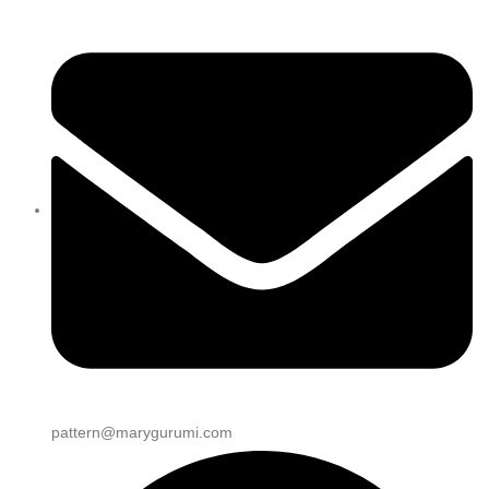
pattern@marygurumi.com