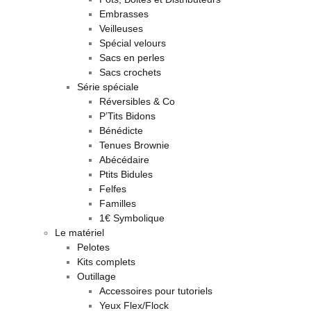
Embrasses
Veilleuses
Spécial velours
Sacs en perles
Sacs crochets
Série spéciale
Réversibles & Co
P’Tits Bidons
Bénédicte
Tenues Brownie
Abécédaire
Ptits Bidules
Felfes
Familles
1€ Symbolique
Le matériel
Pelotes
Kits complets
Outillage
Accessoires pour tutoriels
Yeux Flex/Flock