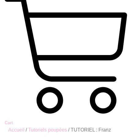
Cart
Accueil
/
Tutoriels poupées
/ TUTORIEL : Franz